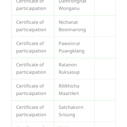
Certificate of
Damrongnat
particaipation
Wonganu
Certificate of
Nichanat
particaipation
Boonnarong
Certificate of
Pawonrut
particaipation
Puangklang
Certificate of
Ratanon
particaipation
Ruksasup
Certificate of
Rililthicha
particaipation
Maartlert
Certificate of
Satchakorn
particaipation
Srisung