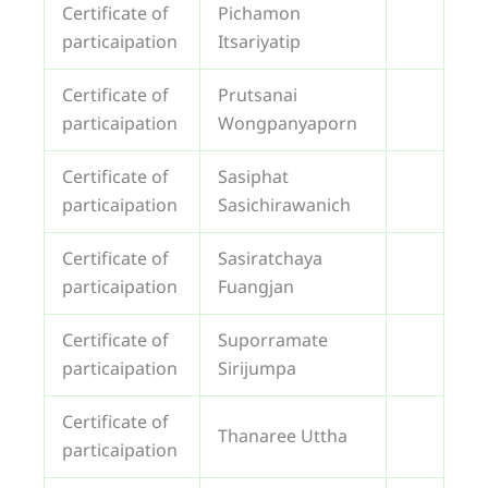
Certificate of
Pichamon
particaipation
Itsariyatip
Certificate of
Prutsanai
particaipation
Wongpanyaporn
Certificate of
Sasiphat
particaipation
Sasichirawanich
Certificate of
Sasiratchaya
particaipation
Fuangjan
Certificate of
Suporramate
particaipation
Sirijumpa
Certificate of
Thanaree Uttha
particaipation