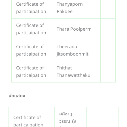
Certificate of
Thanyaporn
particaipation
Pakdee
Certificate of
Thara Poolperm
particaipation
Certificate of
Theerada
particaipation
Jitsomboonmit
Certificate of
Thithat
particaipation
Thanawatthakul
นักแสดง
ศศิชาฤ
Certificate of
วรรณ รุ่ง
particaipation