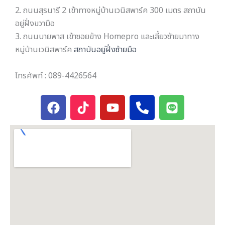
2. ถนนสุรนารี 2 เข้าทางหมู่บ้านเวนิสพาร์ค 300 เมตร สถาบัน
อยู่ฝั่งขวามือ
3. ถนนบายพาส เข้าซอยข้าง Homepro และเลี้ยวซ้ายมาทาง
หมู่บ้านเวนิสพาร์ค
สถาบันอยู่ฝั่งซ้ายมือ
โทรศัพท์ : 089-4426564
F
T
Y
P
L
a
i
o
h
i
c
k
u
o
n
e
t
t
n
e
b
o
u
e
o
k
b
-
o
e
a
k
l
t