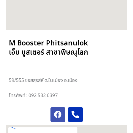
M Booster Phitsanulok
เอ็ม บูสเตอร์ สาขาพิษณุโลก
59/555 ซอยสุรสีห์ ต.ในเมือง อ.เมือง
โทรศัพท์ : 092 532 6397
F
P
a
h
c
o
e
n