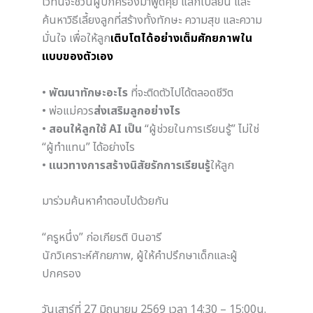
เวทีนี้จะชวนผู้ปกครองมาพูดคุย แลกเปลี่ยน และ
ค้นหาวิธีเลี้ยงลูกที่สร้างทั้งทักษะ ความสุข และความ
มั่นใจ เพื่อให้ลูก
เติบโตได้อย่างเต็มศักยภาพใน
แบบของตัวเอง
•
พัฒนาทักษะอะไร
ที่จะติดตัวไปได้ตลอดชีวิต
• พ่อแม่ควร
ส่งเสริมลูกอย่างไร
•
สอนให้ลูกใช้ AI เป็น
“ผู้ช่วยในการเรียนรู้” ไม่ใช่
“ผู้ทำแทน” ได้อย่างไร
•
แนวทางการสร้างนิสัยรักการเรียนรู้
ให้ลูก
มาร่วมค้นหาคำตอบไปด้วยกัน
“ครูหนึ่ง” ก่อเกียรติ บินอารี
นักวิเคราะห์ศักยภาพ, ผู้ให้คำปรึกษาเด็กและผู้
ปกครอง
วันเสาร์ที่ 27 มิถุนายม 2569 เวลา 14:30 – 15:00น.