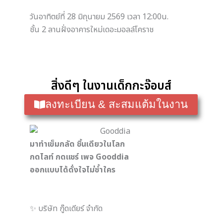
วันอาทิตย์ที่ 28 มิถุนายม 2569 เวลา 12:00น.
ชั้น 2 ลานฝั่งอาคารใหม่
เดอะมอลล์โคราช
สิ่งดีๆ ในงานเด็กกะจ๊อบส์
ลงทะเบียน & สะสมแต้มในงาน
มาทำเข็มกลัด ชิ้นเดียวในโลก
กดไลท์ กดแชร์ เพจ Gooddia
ออกแบบได้ดั่งใจไม่ซ้ำใคร
✨️ บริษัท กู๊ดเดียร์ จำกัด