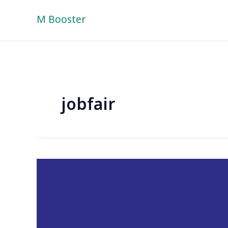
Skip
M Booster
to
content
jobfair
อว.Job
Fair
2025