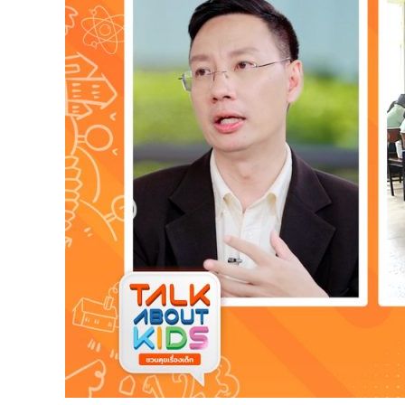
วัย
รุ่น