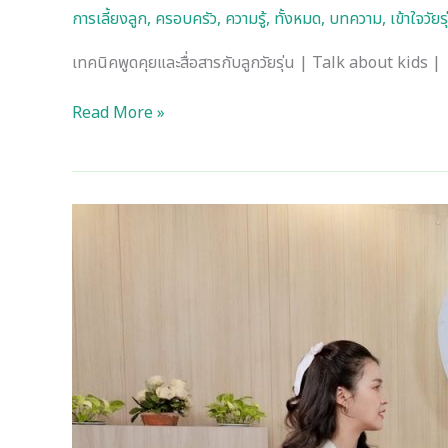
การเลี้ยงลูก
,
ครอบครัว
,
ความรู้
,
ทั้งหมด
,
บทความ
,
เข้าใจวัยร
เทคนิคพูดคุยและสื่อสารกับลูกวัยรุ่น | Talk about kids |
Read More »
ร่างกาย
ของ
ลูก
ช่วง
วัย
รุ่น
ที่
เปลี่ยน
ไป