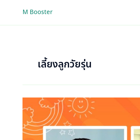
Skip
M Booster
to
content
เลี้ยงลูกวัยรุ่น
ปัญหา
ยอด
ฮิต
ของ
ลูก