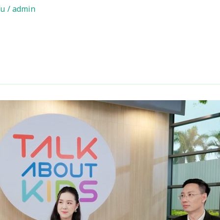
ุ่น
/
admin