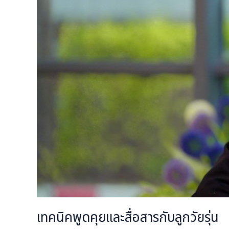
วัย
รุ่น
เทคนิคพูดคุยและสื่อสารกับลูกวัยรุ่น