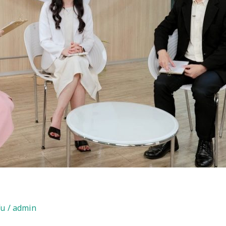
ุ่น
/
admin