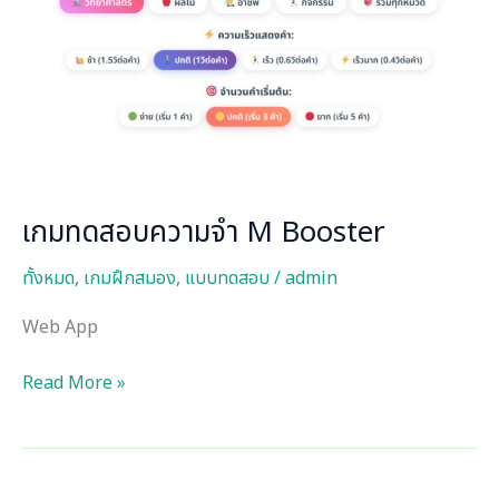
Booster
เกมทดสอบความจำ M Booster
ทั้งหมด
,
เกมฝึกสมอง
,
แบบทดสอบ
/
admin
Web App
Read More »