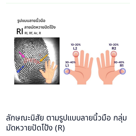
ลักษณะ
นิสัย
ตาม
รูป
แบบ
ลาย
นิ้ว
มือ
กลุ่ม
มัด
หวาย
ปัด
โป้ง
ลักษณะนิสัย ตามรูปแบบลายนิ้วมือ กลุ่ม
(R)
มัดหวายปัดโป้ง (R)