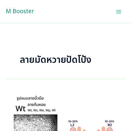
Skip
M Booster
to
content
ลายมัดหวายปัดโป้ง
ลักษณะ
นิสัย
ตาม
รูป
แบบ