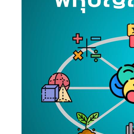
มือ
เทียบ
ทฤษฎี
พหุ
ปัญญา