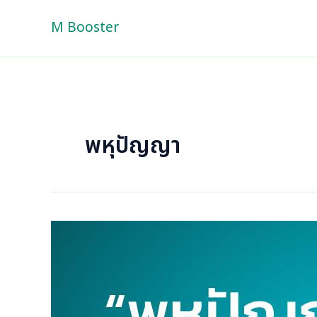
Skip
M Booster
to
content
พหุปัญญา
ผล
การ
วิเคราะห์
ลาย
นิ้ว